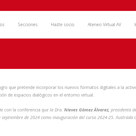
os
Secciones
Hazte socio
Ateneo Virtual AV
magro que pretende incorporar los nuevos formatos digitales a la activ
ción de espacios dialógicos en el entorno virtual.
e con la conferencia
que
la Dra.
Nieves Gómez Álvarez,
presidenta d
e septiembre de 2024 como inauguración del curso 2024-25. Ilustrada c