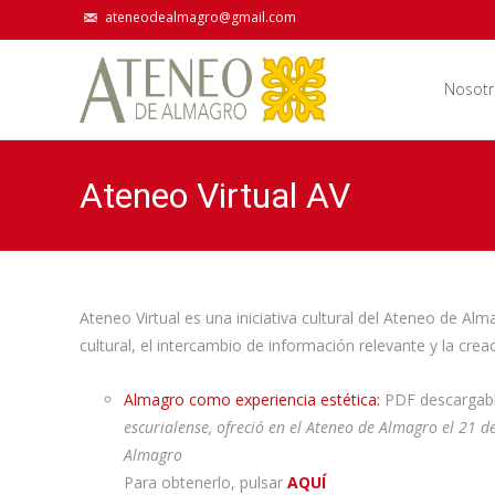
ateneodealmagro@gmail.com
Nosotr
Ateneo Virtual AV
Ateneo Virtual es una iniciativa cultural del Ateneo de Al
cultural, el intercambio de información relevante y la crea
Almagro como experiencia estética:
PDF descargabl
escurialense, ofreció en el Ateneo de Almagro
el 21 d
Almagro
Para obtenerlo, pulsar
AQUÍ