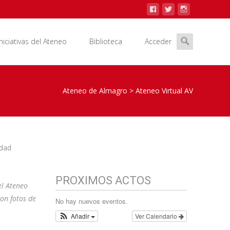
Iniciativas del Ateneo
Biblioteca
Acceder
Ateneo de Almagro
>
Ateneo Virtual AV
idad
PROXIMOS ACTOS
el
Ateneo
on fotos de
No hay nuevos eventos.
Añadir
Ver Calendario