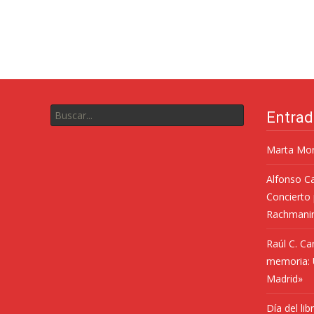
Entrad
Marta Mor
Alfonso C
Concierto 
Rachmani
Raúl C. Ca
memoria: U
Madrid»
Día del lib