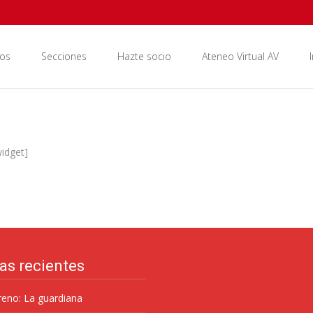
os
Secciones
Hazte socio
Ateneo Virtual AV
widget]
as recientes
eno: La guardiana