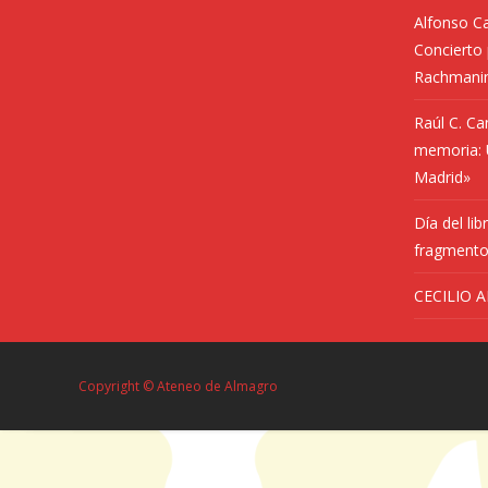
Alfonso C
Concierto 
Rachmani
Raúl C. Ca
memoria: U
Madrid»
Día del lib
fragmento
CECILIO A
Copyright © Ateneo de Almagro