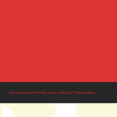
Funciona con WordPress
, tema
i-craft
por TemplatesNext.