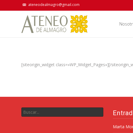
ateneodealmagro@gmail.com
Nosotr
[siteorigin_widget class=»WP_Widget_Pages»]
[/siteorigin_
Entrad
Marta Mor