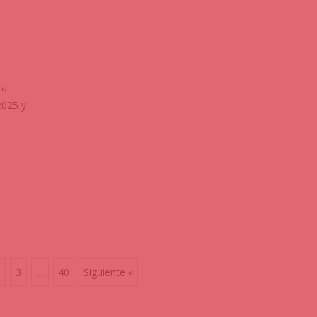
ra
2025 y
3
…
40
Siguiente »