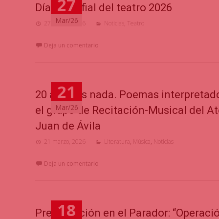
27
Día mundfial del teatro 2026
Mar/26
27 marzo, 2026
Noticias
,
Teatro
Deja un comentario
21
20 años es nada. Poemas interpretad
Mar/26
el grupo de Recitación-Musical del A
Juan de Ávila
21 marzo, 2026
Literatura
,
Música
,
Noticias
Deja un comentario
18
Presentación en el Parador: “Operaci