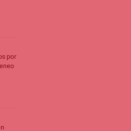
os por
teneo
ón