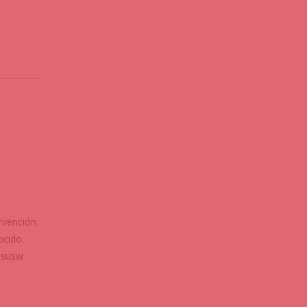
n
ervención
ocido
ó susw