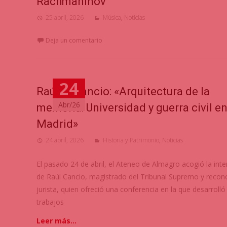
Rachmaninov
25 abril, 2026
Música
,
Noticias
Deja un comentario
24
Raúl C. Cancio: «Arquitectura de la
Abr/26
memoria: Universidad y guerra civil e
Madrid»
24 abril, 2026
Historia y Patrimonio
,
Noticias
El pasado 24 de abril, el Ateneo de Almagro acogió la int
de Raúl Cancio, magistrado del Tribunal Supremo y recon
jurista, quien ofreció una conferencia en la que desarroll
trabajos
Leer más…