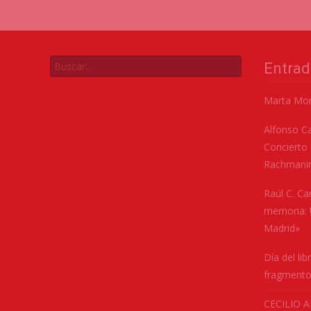
Entrad
Marta Mor
Alfonso C
Concierto 
Rachmani
Raúl C. Ca
memoria: U
Madrid»
Día del lib
fragmento
CECILIO A