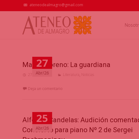
ateneodealmagro@gmail.com
Nosotr
27
Marta Moreno: La guardiana
Abr/26
27 abril, 2026
Literatura
,
Noticias
Deja un comentario
25
Alfonso Candelas: Audición comenta
Abr/26
Concierto para piano Nº 2 de Sergei