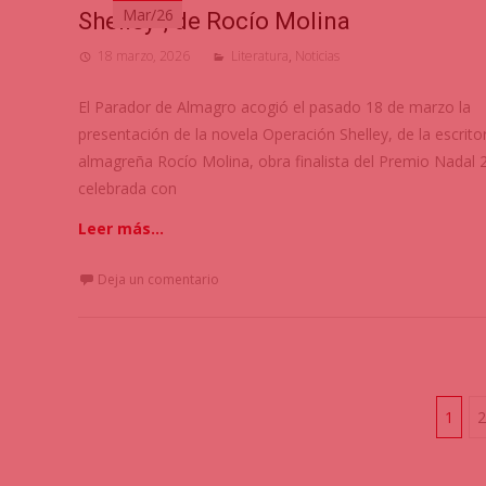
Mar/26
Shelley”, de Rocío Molina
18 marzo, 2026
Literatura
,
Noticias
El Parador de Almagro acogió el pasado 18 de marzo la
presentación de la novela Operación Shelley, de la escrito
almagreña Rocío Molina, obra finalista del Premio Nadal 
celebrada con
Leer más…
Deja un comentario
1
2