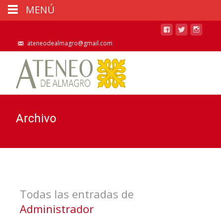
MENÚ
ateneodealmagro@gmail.com
Archivo
Todas las entradas de
Administrador