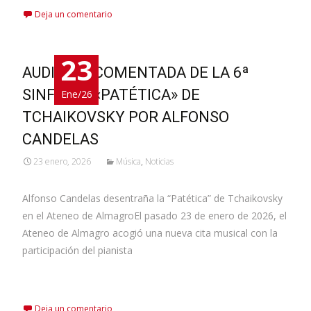
Deja un comentario
23
AUDICIÓN COMENTADA DE LA 6ª
SINFONÍA «PATÉTICA» DE
Ene/26
TCHAIKOVSKY POR ALFONSO
CANDELAS
23 enero, 2026
Música
,
Noticias
Alfonso Candelas desentraña la “Patética” de Tchaikovsky
en el Ateneo de AlmagroEl pasado 23 de enero de 2026, el
Ateneo de Almagro acogió una nueva cita musical con la
participación del pianista
Leer más…
Deja un comentario