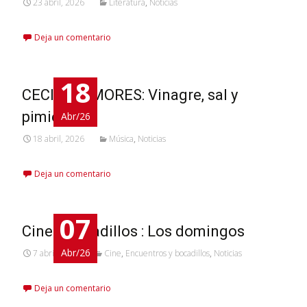
23 abril, 2026
Literatura
,
Noticias
Deja un comentario
18
CECILIO AMORES: Vinagre, sal y
pimienta
Abr/26
18 abril, 2026
Música
,
Noticias
Deja un comentario
07
Cine y bocadillos : Los domingos
Abr/26
7 abril, 2026
Cine
,
Encuentros y bocadillos
,
Noticias
Deja un comentario