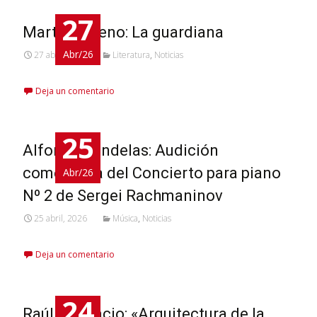
27
Marta Moreno: La guardiana
Abr/26
27 abril, 2026
Literatura
,
Noticias
Deja un comentario
25
Alfonso Candelas: Audición
comentada del Concierto para piano
Abr/26
Nº 2 de Sergei Rachmaninov
25 abril, 2026
Música
,
Noticias
Deja un comentario
24
Raúl C. Cancio: «Arquitectura de la