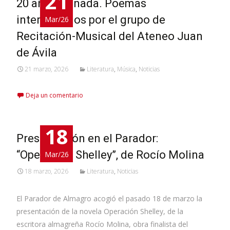
21
20 años es nada. Poemas
interpretados por el grupo de
Mar/26
Recitación-Musical del Ateneo Juan
de Ávila
21 marzo, 2026
Literatura
,
Música
,
Noticias
Deja un comentario
18
Presentación en el Parador:
“Operación Shelley”, de Rocío Molina
Mar/26
18 marzo, 2026
Literatura
,
Noticias
El Parador de Almagro acogió el pasado 18 de marzo la
presentación de la novela Operación Shelley, de la
escritora almagreña Rocío Molina, obra finalista del