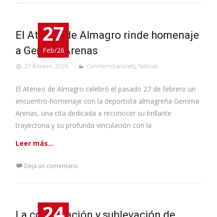
27
El Ateneo de Almagro rinde homenaje
a Gemma Arenas
Feb/26
27 febrero, 2026
Conmemoraciones
,
Noticias
El Ateneo de Almagro celebró el pasado 27 de febrero un
encuentro-homenaje con la deportista almagreña Gemma
Arenas, una cita dedicada a reconocer su brillante
trayectoria y su profunda vinculación con la
Leer más…
Deja un comentario
24
La conspiración y sublevación de