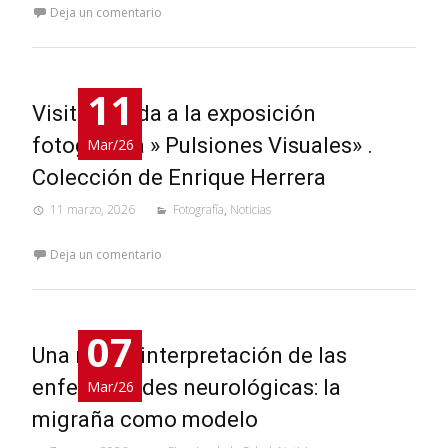
Deja un comentario
11
Visita guiada a la exposición
fotográfica » Pulsiones Visuales» .
Mar/26
Colección de Enrique Herrera
11 marzo, 2026
Fotografía
,
Noticias
Deja un comentario
07
Una nueva interpretación de las
enfermedades neurológicas: la
Mar/26
migraña como modelo