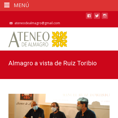
MENÚ
ateneodealmagro@gmail.com
Almagro a vista de Ruiz Toribio