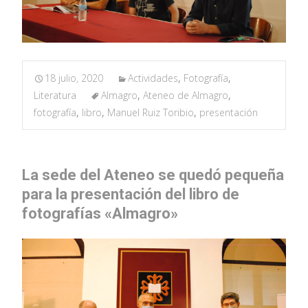
18 julio, 2020
Actividades
,
Fotografía
,
Literatura
Almagro
,
Ateneo de Almagro
,
fotografía
,
libro
,
Manuel Ruiz Toribio
,
presentación
La sede del Ateneo se quedó pequeña
para la presentación del libro de
fotografías «Almagro»