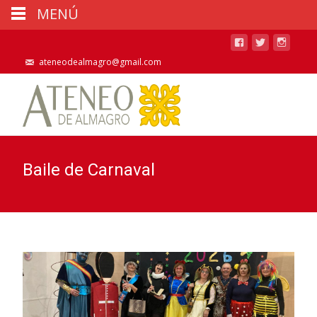
MENÚ
ateneodealmagro@gmail.com
Baile de Carnaval