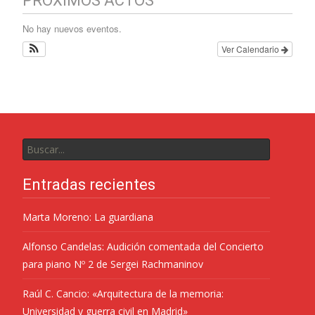
PROXIMOS ACTOS
No hay nuevos eventos.
Ver Calendario
Entradas recientes
Marta Moreno: La guardiana
Alfonso Candelas: Audición comentada del Concierto
para piano Nº 2 de Sergei Rachmaninov
Raúl C. Cancio: «Arquitectura de la memoria:
Universidad y guerra civil en Madrid»