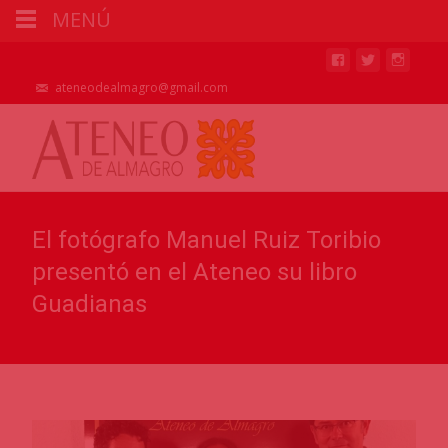
MENÚ
ateneodealmagro@gmail.com
El fotógrafo Manuel Ruiz Toribio
presentó en el Ateneo su libro
Guadianas