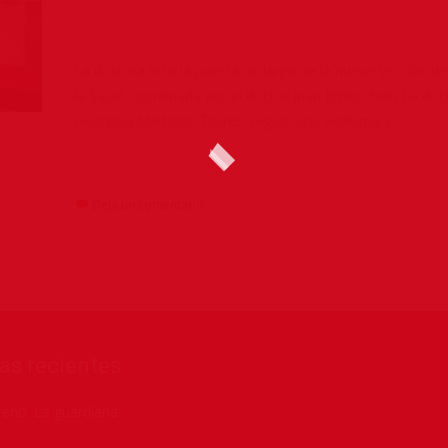
el arte de envejecer
,
Georgina Martinón Torres
,
geriatría
,
pintura
La doctora hizo la puesta de largo de la nueva sección de
la Salud coordinada por el doctor Juan Emilio Feliú La doc
Georgina Martinón Torres regaló una bellísima y
Leer más…
Deja un comentario
as recientes
eno: La guardiana