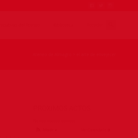
Iniciativas del Ateneo
Biblioteca
Acceder
Ateneo de Almagro
>
el arte de envejecer
PROXIMOS ACTOS
No hay nuevos eventos.
Añadir
Ver Calendario
conferencia
,