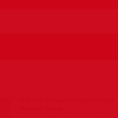
os
Secciones
Hazte socio
Ateneo Virtual AV
envejecer
El arte de envejecer según Georgina
Martinón Torres
28 febrero, 2020
Actividades
,
Artes Plásticas
,
Medicina