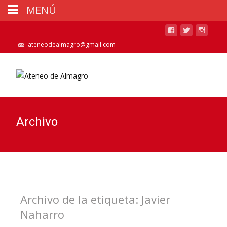
MENÚ
ateneodealmagro@gmail.com
Archivo
Archivo de la etiqueta: Javier
Naharro