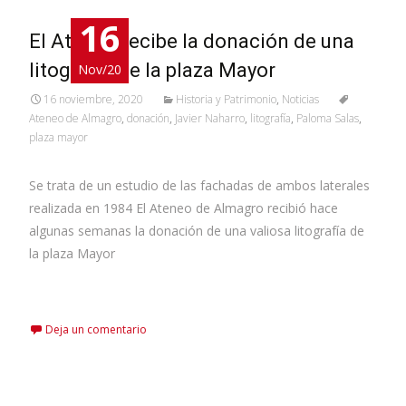
16
El Ateneo recibe la donación de una
litografía de la plaza Mayor
Nov/20
16 noviembre, 2020
Historia y Patrimonio
,
Noticias
Ateneo de Almagro
,
donación
,
Javier Naharro
,
litografía
,
Paloma Salas
,
plaza mayor
Se trata de un estudio de las fachadas de ambos laterales
realizada en 1984 El Ateneo de Almagro recibió hace
algunas semanas la donación de una valiosa litografía de
la plaza Mayor
Leer más…
Deja un comentario