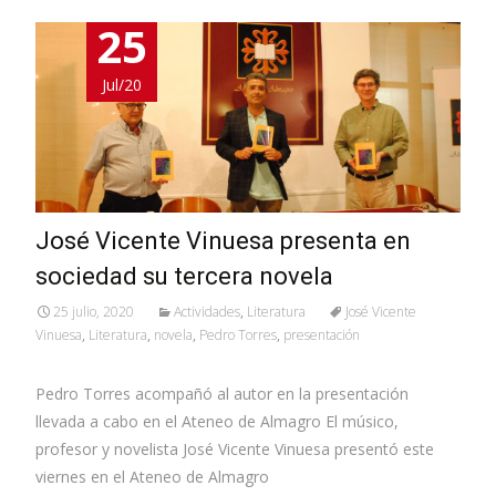
25
Jul/20
José Vicente Vinuesa presenta en
sociedad su tercera novela
25 julio, 2020
Actividades
,
Literatura
José Vicente
Vinuesa
,
Literatura
,
novela
,
Pedro Torres
,
presentación
Pedro Torres acompañó al autor en la presentación
llevada a cabo en el Ateneo de Almagro El músico,
profesor y novelista José Vicente Vinuesa presentó este
viernes en el Ateneo de Almagro