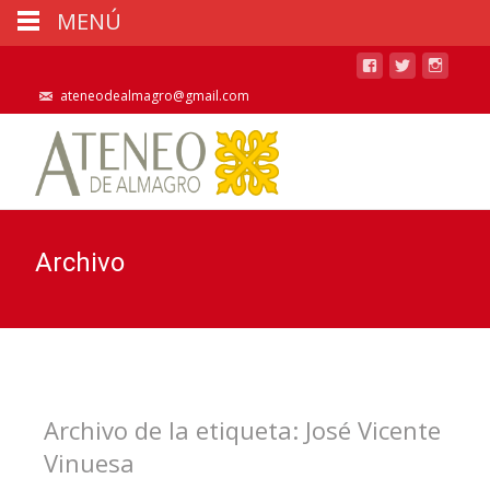
MENÚ
ateneodealmagro@gmail.com
Archivo
Archivo de la etiqueta: José Vicente
Vinuesa