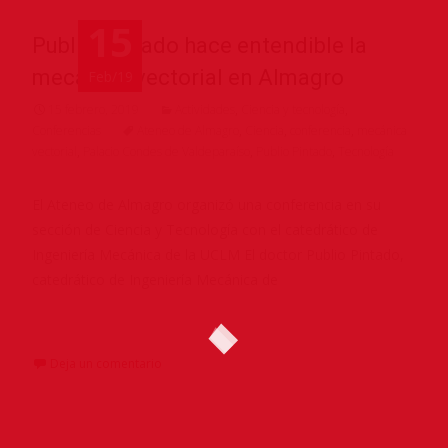
15
Publio Pintado hace entendible la
mecánica vectorial en Almagro
Feb/19
15 febrero, 2019
Actividades
,
Ciencia y tecnología
,
Conferencias
Ateneo de Almagro
,
Ciencia
,
conferencia
,
mecánica
vectorial
,
Palacio Condes de Valdeparaíso
,
Publio Pintado
,
Tecnología
El Ateneo de Almagro organizó una conferencia en su
sección de Ciencia y Tecnología con el catedrático de
Ingeniería Mecánica de la UCLM El doctor Publio Pintado,
catedrático de Ingeniería Mecánica de
Leer más…
Deja un comentario