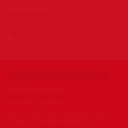
PROXIMOS ACTOS
No hay nuevos eventos.
Ver Calendario
Entradas recientes
Marta Moreno: La guardiana
Alfonso Candelas: Audición comentada del Concierto
para piano Nº 2 de Sergei Rachmaninov